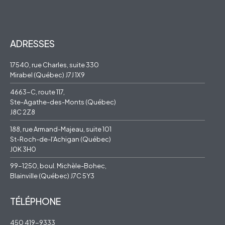
ADRESSES
17540, rue Charles, suite 330
Mirabel (Québec) J7J 1X9
4663-C, route 117,
Ste-Agathe-des-Monts (Québec)
J8C 2Z8
188, rue Armand-Majeau, suite 101
St-Roch-de-l'Achigan (Québec)
J0K 3H0
99-1250, boul. Michèle-Bohec,
Blainville (Québec) J7C 5Y3
TÉLÉPHONE
450 419-9333