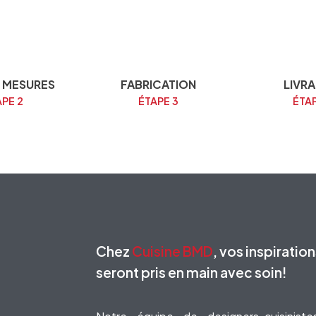
E MESURES
FABRICATION
LIVR
PE 2
ÉTAPE 3
ÉTA
Chez
Cuisine BMD
, vos inspiratio
seront pris en main avec soin!