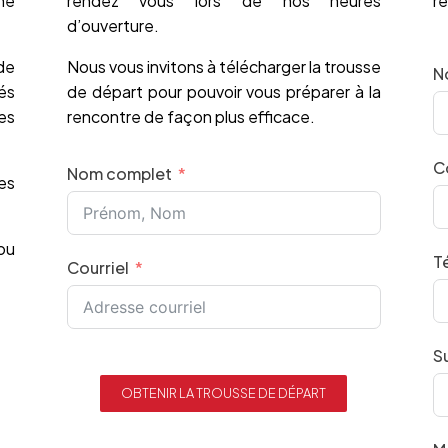
ne
rendez vous lors de nos heures
ré
d’ouverture.
de
Nous vous invitons à télécharger la trousse
N
és
de départ pour pouvoir vous préparer à la
es
rencontre de façon plus efficace.
C
Nom complet
es
ou
T
Courriel
S
OBTENIR LA TROUSSE DE DÉPART