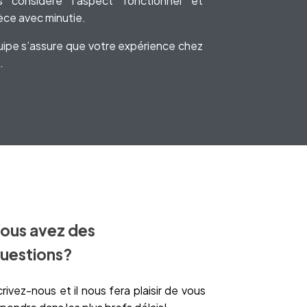
s considère l’aspect fonctionnel et
èce avec minutie.
quipe s’assure que votre expérience chez
.
ous avez des
uestions?
rivez-nous et il nous fera plaisir de vous