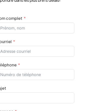
pondre dans les plus brefs délais!
om complet
ourriel
éléphone
ujet