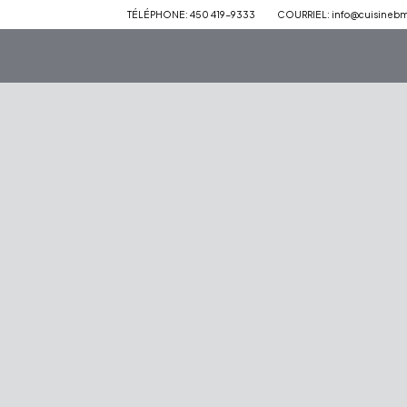
TÉLÉPHONE: 450 419-9333
COURRIEL: info@cuisineb