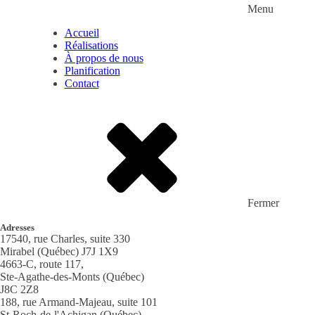
Menu
Accueil
Réalisations
À propos de nous
Planification
Contact
Fermer
Adresses
17540, rue Charles, suite 330
Mirabel (Québec) J7J 1X9
4663-C, route 117,
Ste-Agathe-des-Monts (Québec)
J8C 2Z8
188, rue Armand-Majeau, suite 101
St-Roch-de-l'Achigan (Québec)