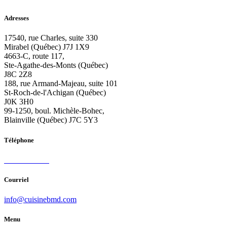
Adresses
17540, rue Charles, suite 330
Mirabel (Québec) J7J 1X9
4663-C, route 117,
Ste-Agathe-des-Monts (Québec)
J8C 2Z8
188, rue Armand-Majeau, suite 101
St-Roch-de-l'Achigan (Québec)
J0K 3H0
99-1250, boul. Michèle-Bohec,
Blainville (Québec) J7C 5Y3
Téléphone
450 419-9333
Courriel
info@cuisinebmd.com
Menu