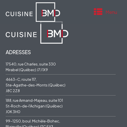
Menu
ADRESSES
17540, rue Charles, suite 330
Mirabel (Québec) J7J 1X9
4663-C, route 117,
Ste-Agathe-des-Monts (Québec)
J8C 2Z8
188, rue Armand-Majeau, suite 101
St-Roch-de-l'Achigan (Québec)
J0K 3H0
99-1250, boul. Michèle-Bohec,
Blainville (Québec) J7C 5Y3