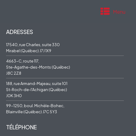
Menu
ADRESSES
17540, rue Charles, suite 330
Mirabel (Québec) J7J 1X9
4663-C, route 117,
Ste-Agathe-des-Monts (Québec)
J8C 2Z8
188, rue Armand-Majeau, suite 101
St-Roch-de-l'Achigan (Québec)
J0K 3H0
99-1250, boul. Michèle-Bohec,
Blainville (Québec) J7C 5Y3
TÉLÉPHONE