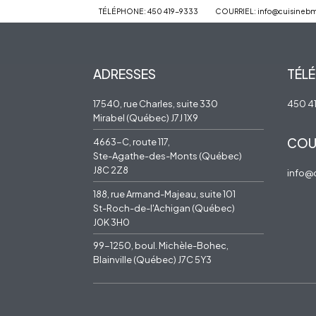
TÉLÉPHONE: 450 419-9333
COURRIEL: info@cuisineb
ADRESSES
TÉL
17540, rue Charles, suite 330
450 4
Mirabel (Québec) J7J 1X9
COU
4663-C, route 117,
Ste-Agathe-des-Monts (Québec)
J8C 2Z8
info@
188, rue Armand-Majeau, suite 101
St-Roch-de-l'Achigan (Québec)
J0K 3H0
99-1250, boul. Michèle-Bohec,
Blainville (Québec) J7C 5Y3