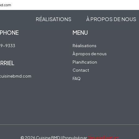
md.com
RÉALISATIONS
À PROPOS DE NOUS
ÉPHONE
MENU
19-9333
Réalisations
À propos de nous
RRIEL
Planification
Contact
cuisinebmd.com
FAQ
© 2026 Cuisine BMD | Propulsé par
Groupe Exartum