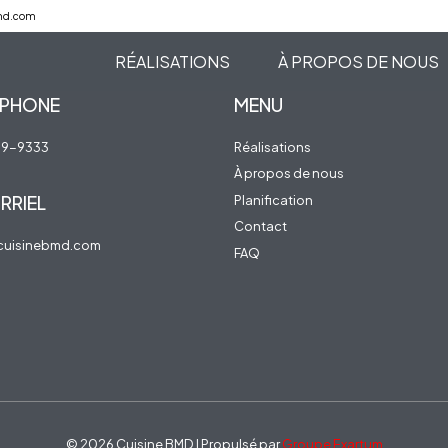
md.com
RÉALISATIONS
À PROPOS DE NOUS
ÉPHONE
MENU
19-9333
Réalisations
À propos de nous
RRIEL
Planification
Contact
cuisinebmd.com
FAQ
© 2026 Cuisine BMD | Propulsé par
Groupe Exartum