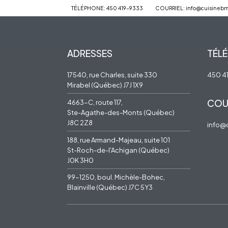
TÉLÉPHONE: 450 419-9333
COURRIEL: info@cuisineb
ADRESSES
TÉL
17540, rue Charles, suite 330
450 4
Mirabel (Québec) J7J 1X9
COU
4663-C, route 117,
Ste-Agathe-des-Monts (Québec)
J8C 2Z8
info@
188, rue Armand-Majeau, suite 101
St-Roch-de-l'Achigan (Québec)
J0K 3H0
99-1250, boul. Michèle-Bohec,
Blainville (Québec) J7C 5Y3