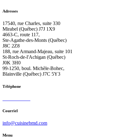
Adresses
17540, rue Charles, suite 330
Mirabel (Québec) J7J 1X9
4663-C, route 117,
Ste-Agathe-des-Monts (Québec)
J8C 2Z8
188, rue Armand-Majeau, suite 101
St-Roch-de-l'Achigan (Québec)
J0K 3H0
99-1250, boul. Michèle-Bohec,
Blainville (Québec) J7C 5Y3
Téléphone
450 419-9333
Courriel
info@cuisinebmd.com
Menu