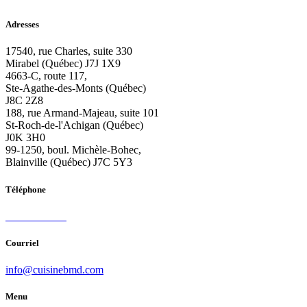
Adresses
17540, rue Charles, suite 330
Mirabel (Québec) J7J 1X9
4663-C, route 117,
Ste-Agathe-des-Monts (Québec)
J8C 2Z8
188, rue Armand-Majeau, suite 101
St-Roch-de-l'Achigan (Québec)
J0K 3H0
99-1250, boul. Michèle-Bohec,
Blainville (Québec) J7C 5Y3
Téléphone
450 419-9333
Courriel
info@cuisinebmd.com
Menu